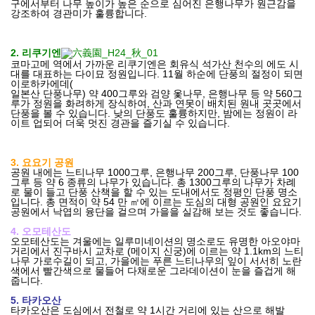
구에서부터 나무 높이가 높은 순으로 심어진 은행나무가 원근감을
강조하여 경관미가 훌륭합니다.
2. 리쿠기엔
코마고메 역에서 가까운 리쿠기엔은 회유식 석가산 천수의 에도 시
대를 대표하는 다이묘 정원입니다. 11월 하순에 단풍의 절정이 되면
이로하카에데(
일본산 단풍나무) 약 400그루와 검양 옻나무, 은행나무 등 약 560그
루가 정원을 화려하게 장식하여, 산과 연못이 배치된 원내 곳곳에서
단풍을 볼 수 있습니다. 낮의 단풍도 훌륭하지만, 밤에는 정원이 라
이트 업되어 더욱 멋진 경관을 즐기실 수 있습니다.
3. 요요기 공원
공원 내에는 느티나무 1000그루, 은행나무 200그루, 단풍나무 100
그루 등 약 6 종류의 나무가 있습니다. 총 1300그루의 나무가 차례
로 물이 들고 단풍 산책을 할 수 있는 도내에서도 정평인 단풍 명소
입니다. 총 면적이 약 54 만 ㎡에 이르는 도심의 대형 공원인 요요기
공원에서 낙엽의 융단을 걸으며 가을을 실감해 보는 것도 좋습니다.
4. 오모테산도
오모테산도는
겨울에는 일루미네이션의 명소로도 유명한 아오야마
거리에서 진구바시 교차로 (메이지 신궁)에 이르는 약 1.1km의 느티
나무 가로수길이 되고, 가을에는 푸른 느티나무의 잎이 서서히 노란
색에서 빨간색으로 물들어 다채로운 그라데이션이 눈을 즐겁게 해
줍니다.
5. 타카오산
타카오산은 도심에서 전철로 약 1시간 거리에 있는 산으로 해발