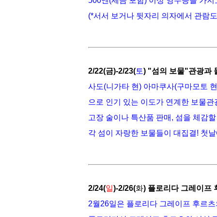
500엔(세금 포함) 이상 영수증을 가
(*서서 보거나 뒷자리 의자에서 관람도
2/22(금)-2/23(
토
) "섬의 보물"관광과
사도(니가타 현) 아마쿠사(구마모토 현)
으로 인기 있는 이도가 연계한 보물관
고장 술이나 특산품 판매, 섬을 체감
각 섬이 자랑한 보물들이 대집결! 첫날
2/24(
일
)-2/26(
화
) 플로리다 그레이프
2월26일은 플로리다 그레이프 후르츠의