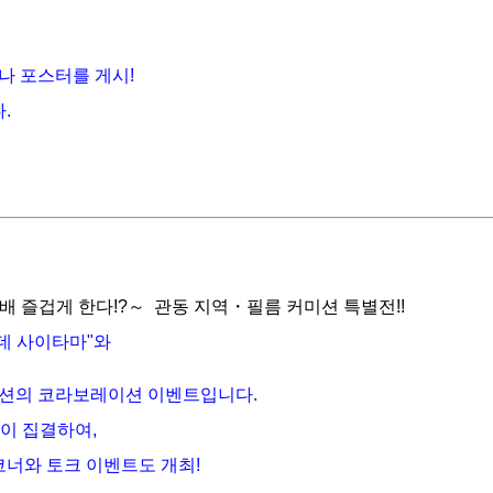
나 포스터를 게시!
.
7배 즐겁게 한다
!?
～ 관동 지역・필름 커미션 특별전!!
톤데 사이타마"와
미션의 코라보레이션 이벤트입니다.
션이 집결하여,
 코너와 토크 이벤트도 개최!