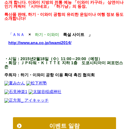
소개 합니다. 이와미 지방의 전통 예능 「이와미 카구라」 상연이나
인기 캐릭터 「시마네코」 「하기냥」의 등장,
특산품 판매, 하기・이와미 공항의 유리한 운임이나 여행 정보 등도
소개합니다!
「ＡＮＡ
×
하기・이와미
특설 사이트 」
http://www.ana.co.jp/iwami2014/
・시일：2015년2월18일（수）11:00～20:00（예정）
・회장：ＪＰ타워・ＫＩＴＴＥ 지하 1층 도쿄시티아이 퍼포먼스
존
주최자：하기・이와미 공항 이용 확대 촉진 협의회
이벤트 일람