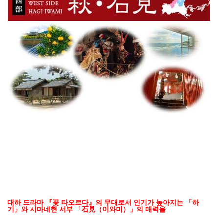
대하 드라마 『꽃 타오르다』의 무대로서 인기가 높아지는 「하
기」와 시마네현 서부 「石見（이와미）」의 매력을