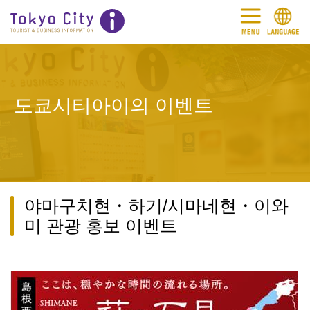
도쿄시티아이의 이벤트
야마구치현・하기/시마네현・이와
미 관광 홍보 이벤트