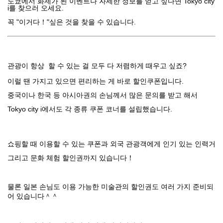
도쿄에서 화제가 된
이벤트나
자세한 정보를 얻고 싶다면 Tokyo city
i를 찾으러 오세요.
꼭 "이거다！"싶은 것을 찾을 수 있습니다.
관광이 항상 할 수
있는 걸
모두 다
저렴하게
때우고
싶죠?
이럴 땐
가지고 있으면
편리하는 게
바로 할인쿠폰입니다.
중국이나
한국 등
아시아권의 손님께서 많은 문의를 받고 해서
Tokyo city i에서도 각 종류 쿠폰 코너를 설립했습니다.
쇼핑할 때
이용할
수 있는 쿠폰과 외국 관광객에게 인기 있는 인력거
그리고 문화 체험 할인권까지 있습니다！
물론 일본 손님도 이용 가능한 미술관의 할인권도
여러 가지
준비되
어
있습니다＾＾