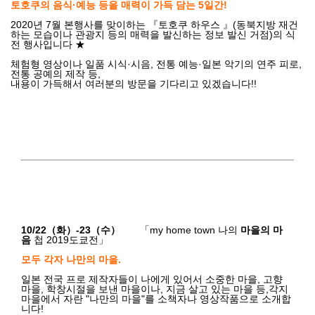
토호쿠의 음식·예능 등을 매력이 가득 담는 5일간!
2020년 7월 본행사를 맞이하는 『토호쿠 하우스 』(동북지방 재건
하는 모습이나 관광지 등의 매력을 발신하는 정보 발신 거점)의 식
전 행사입니다 ★
체험형 영상이나 일품 시식·시음, 전통 예능·일본 악기의 연주 피로,
전통 공예의 제작 등,
내용이 가득해서 여러분의 방문을 기다리고 있겠습니다!!
10/22（화）-23（수）
「my home town 나의
마을의 마
음
첩 2019도쿄전
」
모두 각자 나만의 마을.
일본 전국 프로 제작자들이 나에게 있어서 소중한 마을, 고향
마을, 학창시절을 보낸 마을이나, 지금 살고 있는 마을 등,각지
마을에서 자란 "나만의 마을"를 소책자나 영상작품으로 소개합
니다!