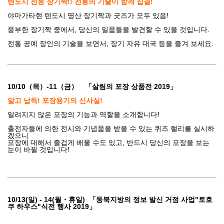
텐도시 천동 장기짝!! 전통의 기술이 함께 집결!
야마가타현 텐도시 명산 장기짝과 굿즈가 모두 있음!
풍부한 장기짝 중에서, 당신의 일품들을 발견할 수 있을 것입니다.
전통 공예 장인의 기술을 보면서, 장기 자유 대국 등을 즐겨 보세요.
10/10（목）-11（금） 「살림의 포장 상품전 2019
」
알고 납득! 포장용기의 신사실!
알려지지 않은 포장의 기능과 역할을 소개합니다!
출전자들에 의한 전시와 기념품을 받을 수 있는 퀴즈 랠리를 실시하
겠으니
포장에 대해서 즐겁게 배울 수도 있고, 반드시 당신의 포장을 보는
눈이 바뀔 것입니다!
10/13(일) - 14(월・휴일
)
「동북지방의 정보 발신 거점 사업"토호
쿠 하우스"식전 행사 2019
」