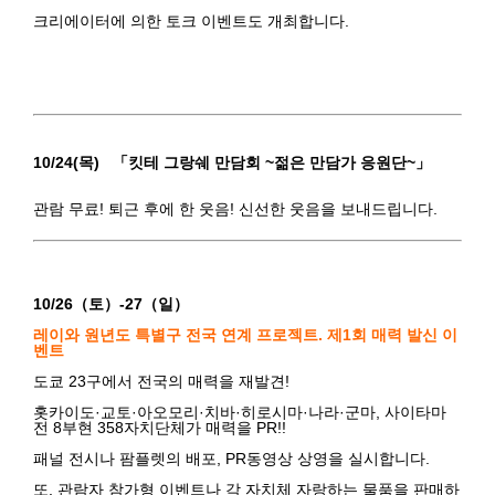
크리에이터에 의한 토크 이벤트도 개최합니다.
10/24(목)
「
킷테 그랑쉐 만담회 ~젊은 만담가 응원단~」
관람 무료! 퇴근 후에 한 웃음! 신선한 웃음을 보내드립니다.
10/26（토）-27（일）
레이와 원년도 특별구 전국 연계 프로젝트. 제1회 매력 발신 이
벤트
도쿄 23구에서 전국의 매력을 재발견!
홋카이도·교토·아오모리·치바·히로시마·나라·군마, 사이타마
전 8부현 358자치단체가 매력을 PR!!
패널 전시나 팜플렛의 배포, PR동영상 상영을 실시합니다.
또, 관람자 참가형 이벤트나 각 자치체 자랑하는 물품을 판매하